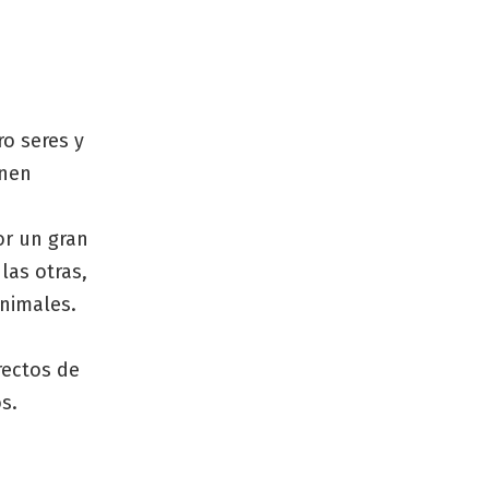
)
ro seres y
enen
or un gran
las otras,
nimales.
s
rectos de
os.