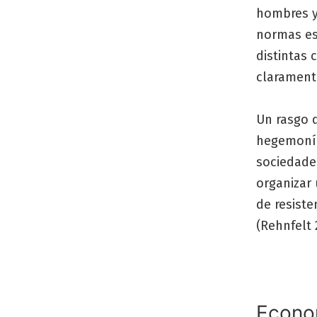
hombres y
normas es
distintas
clarament
Un rasgo q
hegemonía 
sociedade
organizar 
de resiste
(Rehnfelt 
Econo