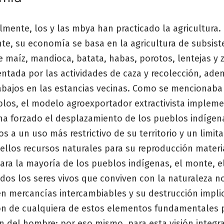
lmente, los y las mbya han practicado la agricultura.
te, su economía se basa en la agricultura de subsist
e maíz, mandioca, batata, habas, porotos, lentejas y z
tada por las actividades de caza y recolección, ade
rabajos en las estancias vecinas. Como se mencionaba
blos, el modelo agroexportador extractivista implem
ha forzado el desplazamiento de los pueblos indígen
s a un uso más restrictivo de su territorio y un limi
ellos recursos naturales para su reproducción materi
Para la mayoría de los pueblos indígenas, el monte, el
todos los seres vivos que conviven con la naturaleza n
en mercancías intercambiables y su destrucción implic
ón de cualquiera de estos elementos fundamentales p
fin del hombre; por eso mismo, para esta visión integr