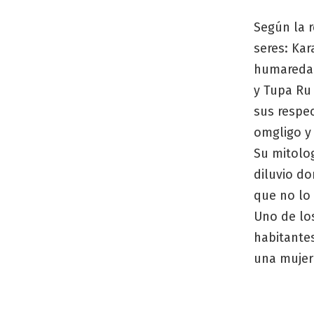
Según la r
seres: Kar
humareda v
y Tupa Ru 
sus respe
omgligo y
Su mitolog
diluvio do
que no lo
Uno de los
habitantes
una mujer 