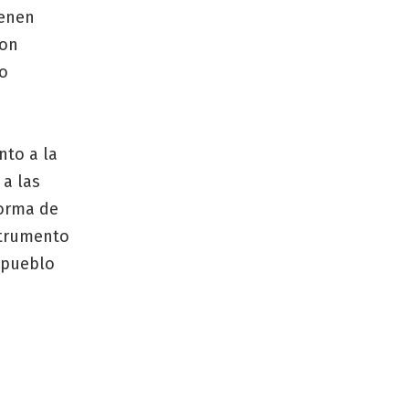
ienen
con
io
nto a la
 a las
forma de
nstrumento
e pueblo