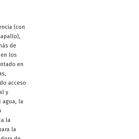
encia (con
apallo),
más de
 en los
entado en
as,
tado acceso
al y
 agua, la
o
a la
ara la
adora de