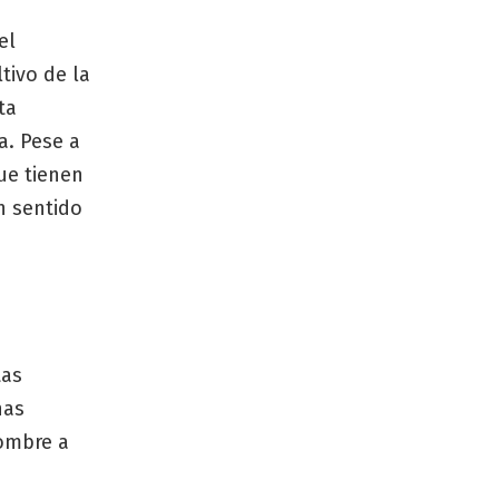
el
tivo de la
ta
a. Pese a
ue tienen
n sentido
tas
nas
nombre a