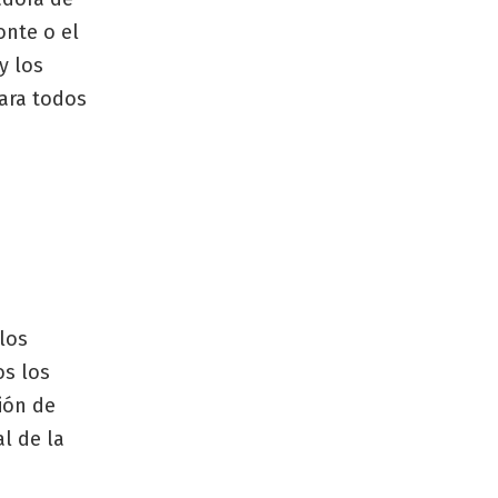
onte o el
y los
ara todos
los
os los
ión de
l de la