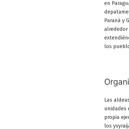
en Paragua
depatamen
Paraná y G
alrededor
extendién
los puebl
Organi
Las aldea
unidades d
propia eje
los yvyrai