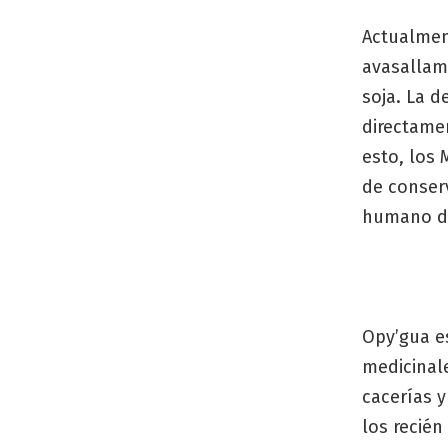
Actualmen
avasallami
soja. La d
directamen
esto, los
de conserv
humano de
Opy’gua es
medicinale
cacerías y
los recién