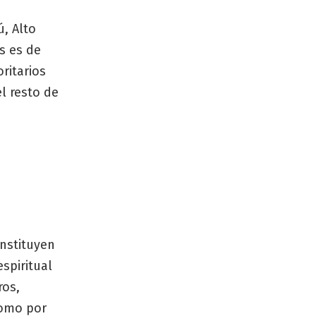
, Alto
s es de
ritarios
l resto de
onstituyen
spiritual
ros,
como por