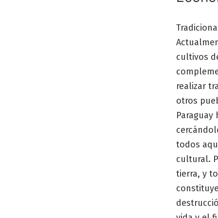
Tradiciona
Actualmen
cultivos d
complemen
realizar t
otros pue
Paraguay 
cercándolo
todos aqu
cultural. 
tierra, y 
constituy
destrucci
vida y el 