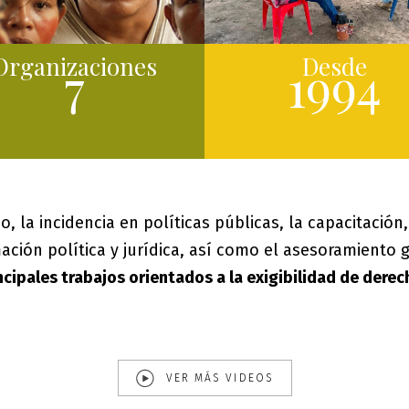
Organizaciones
Desde
7
1994
ico, la incidencia en políticas públicas, la capacitación
ación política y jurídica, así como el asesoramiento 
ncipales trabajos orientados a la exigibilidad de derec
VER MÁS VIDEOS