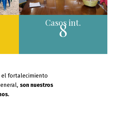
Casos int.
8
, el fortalecimiento
general,
son nuestros
hos.