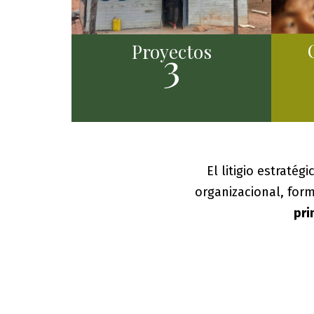
Proyectos
3
El litigio estratég
organizacional, form
pri