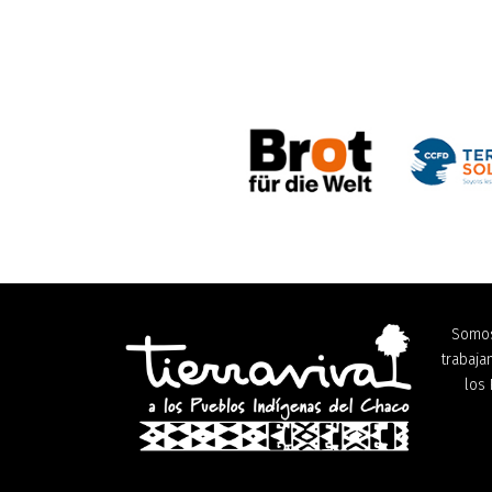
Somos
trabaj
los 