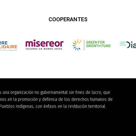
COOPERANTES
 una organización no gubernamental sin fines de lucro, que
amos en la promoción y defensa de los derechos humanos de
Pueblos Indígenas, con énfasis en la restitución territorial.