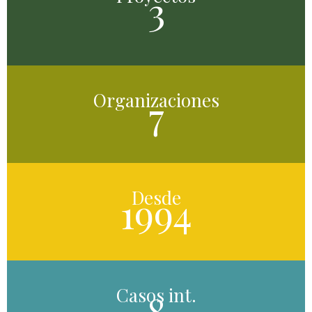
3
Organizaciones
7
Desde
1994
Casos int.
8