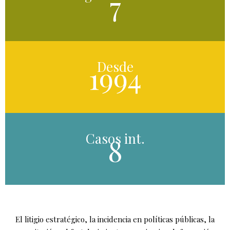
7
Desde
1994
Casos int.
8
El litigio estratégico, la incidencia en políticas públicas, la