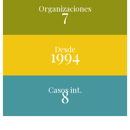
Organizaciones
7
Desde
1994
Casos int.
8