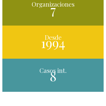
Organizaciones
7
Desde
1994
Casos int.
8