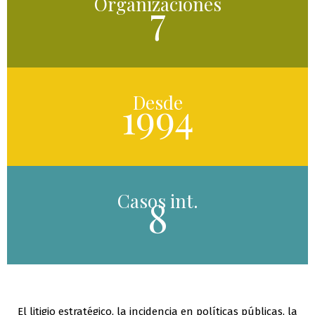
Organizaciones
7
Desde
1994
Casos int.
8
El litigio estratégico, la incidencia en políticas públicas, la